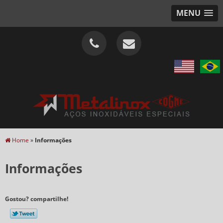
MENU
Home
»
Informações
Informações
Gostou? compartilhe!