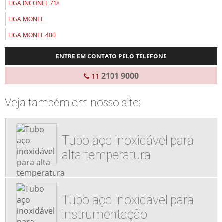
LIGA INCONEL 718
LIGA MONEL
LIGA MONEL 400
LIGAS DE NIQUEL
ENTRE EM CONTATO PELO TELEFONE
LIGAS ESPECIAIS
2101 9000
11
PEÇAS USINADAS
PERFIL DE AÇO INOXIDÁVEL
Veja também em nosso site:
TUBOS MECANICOS AÇO INOX
VENDA DE LIGAS ESPECIAIS
Tubo aço inoxidável para
PEÇAS PARA MANUTENÇÃO INDUSTRIAL
alta temperatura
VENDA DE BARRAS DE AÇO INOX
USINAGEM AÇO INOXIDÁVEL
USINAGEM DE PEÇAS EM AÇO INOX
Tubo aço inoxidável para
FABRICAÇÃO DE TUBO SEM COSTURA
instrumentação