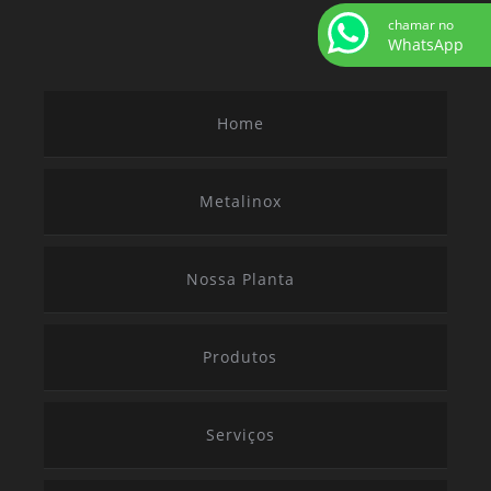
TUBO SEM COSTURA AÇO INOX SUPERDUPLEX
chamar no
TUBOS DE AÇO INOX PARA ALTA PRESSÃO
WhatsApp
TUBOS DE AÇO INOX PARA AMBIENTES MARINHOS
Home
Metalinox
Nossa Planta
Produtos
Serviços