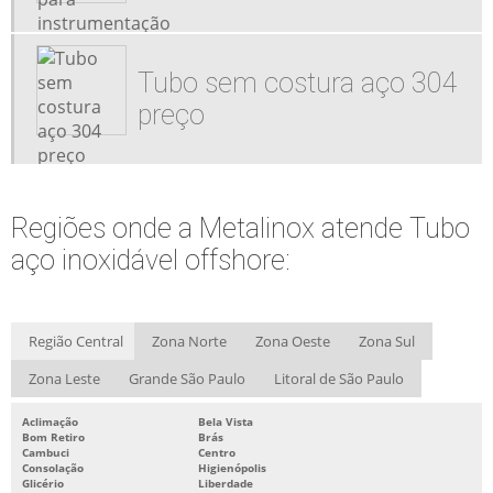
FLANGES AÇO INOX
FLANGES EM AÇO INOX 304
Tubo sem costura aço 304
FLANGES FORJADAS EM AÇO INOXIDÁVEL
preço
FLANGES INOX
TUBING ACO INOX SEM COSTURA
TUBING ACO INOX SEM COSTURA AISI 304
TUBO AÇO INOX PARA NAVIOS
Regiões onde a Metalinox atende Tubo
aço inoxidável offshore:
TUBO AÇO INOXIDÁVEL OFFSHORE
TUBO AÇO INOXIDÁVEL PARA ALTA PRESSÃO
TUBO AÇO INOXIDÁVEL PARA ALTA TEMPERATURA
Região Central
Zona Norte
Zona Oeste
Zona Sul
TUBO AÇO INOXIDÁVEL PARA CONEXÃO
Zona Leste
Grande São Paulo
Litoral de São Paulo
TUBO AÇO INOXIDÁVEL PARA FITTINGS
Aclimação
Bela Vista
TUBO AÇO INOXIDÁVEL PARA FPSO
Bom Retiro
Brás
Cambuci
Centro
TUBO AÇO INOXIDÁVEL PARA INSTRUMENTAÇÃO
Consolação
Higienópolis
Glicério
Liberdade