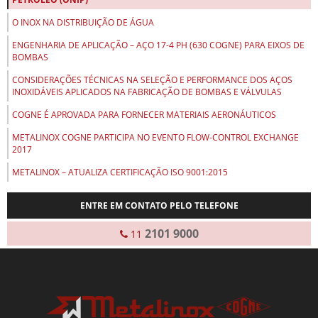
O INOX NA DISTRIBUIÇÃO DE ÁGUA
ENGENHARIA DE APLICAÇÃO – AÇO 17-4 PH (630 COGNE) PARA EIXOS DE
BOMBAS
CONSIDERAÇÕES TÉCNICAS NA SELEÇÃO E PERFORMANCE DOS AÇOS
INOXIDÁVEIS APLICADOS NA FABRICAÇÃO DE BOMBAS E VÁLVULAS
COGNE É APROVADA PARA FORNECER MATERIAIS AERONÁUTICOS
METALINOX COGNE PARTICIPA NO EVENTO FLOW-CONTROL EXCHANGE
2017
METALINOX – ATUALIZA CERTIFICAÇÃO ISO 9001:2015
ENTRE EM CONTATO PELO TELEFONE
2101 9000
11