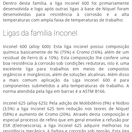
Dentro desta família, a
liga inconel
600 foi primariamente
desenvolvida e logo após outras ligas à base de Níquel foram
desenvolvidas para resistência à corrosão e a alta
temperaturas com ampla faixa de temperaturas de trabalho:
Ligas da família Inconel:
Inconel 600 (alloy 600): Esta liga inconel possui composição
química basicamente de Ni (75%) e Cromo (16%), além de um
residual de Ferro (6 a 10%). Esta composição lhe confere uma
boa resistência à corrosão sob condições redutoras, isto é, uma
excelente liga para trabalhos em meios de compostos
orgânicos e inorgânicos, além de soluções alcalinas. Além disso
a mais comum aplicação da Liga inconel 600 é para
componentes submetidos a alta temperaturas de trabalho. A
norma atendida pela liga em barras é a ASTM B166.
Inconel 625 (alloy 625): Pela adição de Molibdênio (9%) e Nióbio
(3,5%) a liga Inconel 625 tem redução nos teores de Níquel
(58%) e aumento de Cromo (20%). Através desta composição e
especial processo de refino que em geral envolve a refusão por
ESR (Eletroescoria), a liga inconel 625 adquire melhorias na
resistência mecânica, à fadiga e corrosão sob tensão. Esta liga