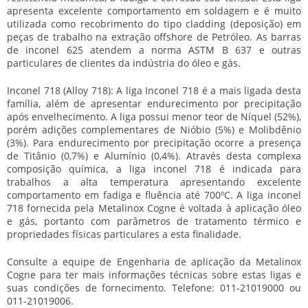
apresenta excelente comportamento em soldagem e é muito
utilizada como recobrimento do tipo cladding (deposição) em
peças de trabalho na extração offshore de Petróleo. As barras
de inconel 625 atendem a norma ASTM B 637 e outras
particulares de clientes da indústria do óleo e gás.
Inconel 718 (Alloy 718): A liga Inconel 718 é a mais ligada desta
família, além de apresentar endurecimento por precipitação
após envelhecimento. A liga possui menor teor de Níquel (52%),
porém adições complementares de Nióbio (5%) e Molibdênio
(3%). Para endurecimento por precipitação ocorre a presença
de Titânio (0,7%) e Alumínio (0,4%). Através desta complexa
composição química, a liga inconel 718 é indicada para
trabalhos a alta temperatura apresentando excelente
comportamento em fadiga e fluência até 700ºC. A liga inconel
718 fornecida pela Metalinox Cogne é voltada à aplicação óleo
e gás, portanto com parâmetros de tratamento térmico e
propriedades físicas particulares a esta finalidade.
Consulte a equipe de Engenharia de aplicação da Metalinox
Cogne para ter mais informações técnicas sobre estas ligas e
suas condições de fornecimento. Telefone: 011-21019000 ou
011-21019006.