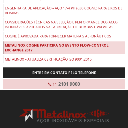
ENGENHARIA DE APLICAÇÃO – AÇO 17-4 PH (630 COGNE) PARA EIXOS DE
BOMBAS
CONSIDERAÇÕES TÉCNICAS NA SELEÇÃO E PERFORMANCE DOS AÇOS
INOXIDÁVEIS APLICADOS NA FABRICAÇÃO DE BOMBAS E VÁLVULAS
COGNE É APROVADA PARA FORNECER MATERIAIS AERONÁUTICOS
METALINOX COGNE PARTICIPA NO EVENTO FLOW-CONTROL
EXCHANGE 2017
METALINOX – ATUALIZA CERTIFICAÇÃO ISO 9001:2015
ENTRE EM CONTATO PELO TELEFONE
2101 9000
11